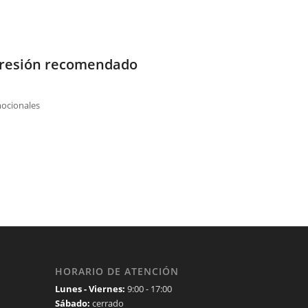
presión recomendado
mocionales
HORARIO DE ATENCIÓN
Lunes - Viernes:
9:00 - 17:00
Sábado:
cerrado