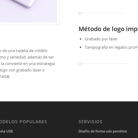
Método de logo im
Grabado por láser
Tampografía en regalos pro
o de una tarjeta de crédito
ismo y seriedad, además de ser
 la convierte en una estrategia
 logo con grabado láser o
 16GB.
ODELOS POPULARES
SERVISIOS
jeta USB
Diseño de forma usb pendrive