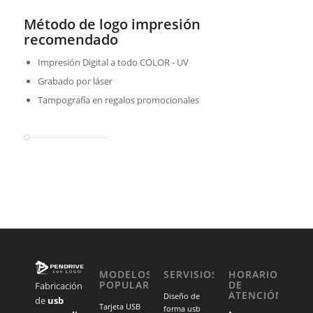
Método de logo impresión
recomendado
Impresión Digital a todo COLOR - UV
Grabado por láser
Tampografía en regalos promocionales
MODELOS
SERVISIOS
HORARIO
POPULARES
DE
Fabricación
ATENCIÓN
Diseño de
de
usb
Tarjeta USB
forma usb