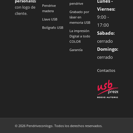
Lunes -
personalizados
pendrive
Pendrive
con logo de
Viernes:
madera
Grabado por
cliente.
9:00 -
láser en
Llave USB
memoria USB
17:00
Bolígrafo USB
La impresión
Sábado:
Digital a todo
cerrado
COLOR
Domingo:
Garantía
cerrado
Contactos
© 2026 Pendriveconlogo. Todos los derechos reservados.