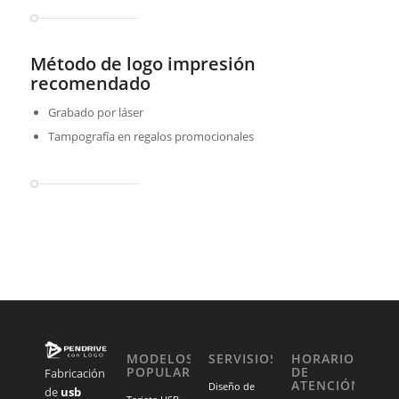
Método de logo impresión
recomendado
Grabado por láser
Tampografía en regalos promocionales
MODELOS
SERVISIOS
HORARIO
POPULARES
DE
Fabricación
ATENCIÓN
Diseño de
de
usb