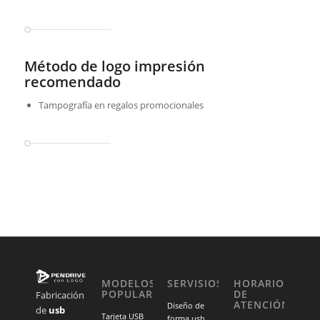
Método de logo impresión
recomendado
Tampografía en regalos promocionales
MODELOS
SERVISIOS
HORARIO
POPULARES
DE
Fabricación
ATENCIÓN
Diseño de
de
usb
Tarjeta USB
forma usb